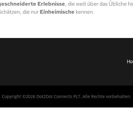
eschneiderte Erlebnisse
, die weit über das Übliche 
chätzen, die nur
Einheimische
kennen.
Ho
Copyright ©2026 Dot2Dot Connects PLT. Alle Rechte vorbehalten.