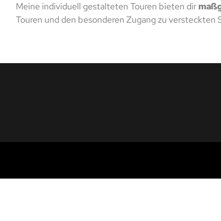
Meine individuell gestalteten Touren bieten dir
maßg
Touren und den besonderen Zugang zu versteckten S